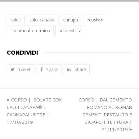
calce
calcecanapa
canapa
ecosism
isolamento termico
sostenibiltà
CONDIVIDI
Tweet
Share
Share
Slide
visualizza
CORSO | ISOLARE CON
CORSO | DAL CEMENTO
precedente:
articolo:
CALCECANAPA® E
ROMANO AL ROMAN
CANNAPALUSTRE |
CEMENT: RESTAURO E
17/10/2019
BIOARCHITETTURA |
21/11/2019