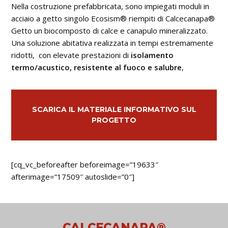
Nella costruzione prefabbricata, sono impiegati moduli in
acciaio a getto singolo Ecosism® riempiti di Calcecanapa®
Getto un biocomposto di calce e canapulo mineralizzato.
Una soluzione abitativa realizzata in tempi estremamente
ridotti, con elevate prestazioni di
isolamento
termo/acustico, resistente al fuoco e salubre
,
SCARICA IL MATERIALE INFORMATIVO SUL
PROGETTO
[cq_vc_beforeafter beforeimage=”19633″
afterimage=”17509″ autoslide=”0″]
CALCECANAPA®