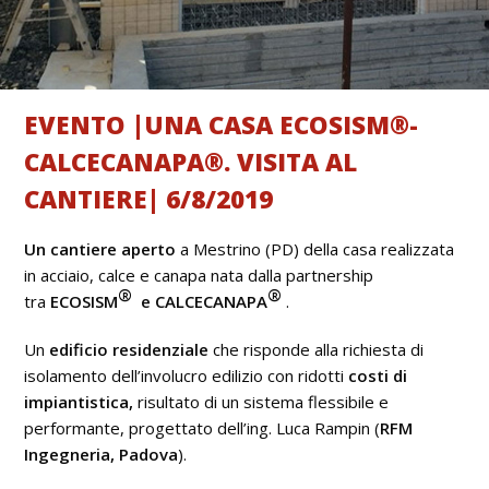
EVENTO |UNA CASA ECOSISM®-
CALCECANAPA®. VISITA AL
CANTIERE| 6/8/2019
Un cantiere aperto
a Mestrino (PD) della casa realizzata
in acciaio, calce e canapa nata dalla partnership
®
®
tra
ECOSISM
e CALCECANAPA
.
Un
edificio residenziale
che risponde alla richiesta di
isolamento dell’involucro edilizio con ridotti
costi di
impiantistica,
risultato di un sistema flessibile e
performante, progettato dell’ing. Luca Rampin (
RFM
Ingegneria, Padova
).