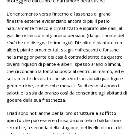
proteggere dal calore e dal rumore della strada.
L’orientamento verso l’interno e l’assenza di grandi
finestre esterne evidenziano ancora di più
il patio
naturalmente fresco e climatizzato e ispirato alle oasi, al
giardino islamico e al giardino persiano (da qui il nome del
riad
che ne disegna l’etimologia). Di solito è piantato con
alberi, piante ornamentali, stagni rinfrescanti e fontane:
nella maggior parte dei casi è contraddistinto da quattro
diversi riquadri di piante e alberi, spesso aranci o limoni,
che circondano la fontana posta al centro, in marmo, ed è
solitamente decorato con sistemi tradizionali quali figure
geometriche, arabeschi e mosaici.
Su di esso si apono i
salotti e la sala da pranzo così da consentire agli abitanti di
godere della sua freschezza.
I riad sono noti anche per la loro
struttura a soffitto
aperto
che può essere chiusa da una tela o baldacchino
retrattile, a seconda della stagione, del livello di luce, del