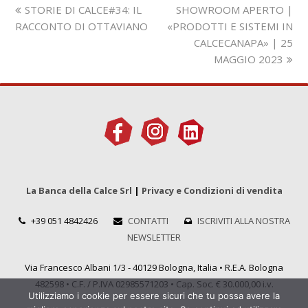
Slide
visualizza
STORIE DI CALCE#34: IL
SHOWROOM APERTO |
precedente:
articolo:
RACCONTO DI OTTAVIANO
«PRODOTTI E SISTEMI IN
CALCECANAPA» | 25
MAGGIO 2023
La Banca della Calce Srl
|
Privacy e Condizioni di vendita
+39 051 4842426
CONTATTI
ISCRIVITI ALLA NOSTRA
NEWSLETTER
Via Francesco Albani 1/3 - 40129 Bologna, Italia • R.E.A. Bologna
482598 • C.F. / P.IVA 02985571203 • Cap. Soc. € 30.000,00 i.v.
Utilizziamo i cookie per essere sicuri che tu possa avere la