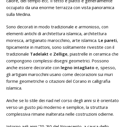
calore, del tempo ecc. Il tetto è piatto e generalmente
occupato da una enorme terrazza con vista panoramica
sulla Medina.
Sono decorati in modo tradizionale e armonioso, con
elementi antichi di architettura islamica, architettura
moresca, artigianato marocchino, arte islamica.
Le pareti
,
tipicamente in mattoni, sono solitamente rivestite con il
tradizionale
Tadelakt
e
Zellige
, piastrelle in ceramica che
compongono complessi disegni geometrici. Possono
anche essere decorate con
legno intagliato
e, spesso,
gli artigiani marocchini usano come decorazioni sui muri
forme geometriche o citazioni del Corano in calligrafia
islamica.
Anche se lo stile dei riad nel corso degli anni si è orientato
verso un gusto più moderno e semplice, la struttura
complessiva rimane inalterata nelle costruzioni odierne.
Intorno agli anni ’70-’80 del Novecento, a causa dello