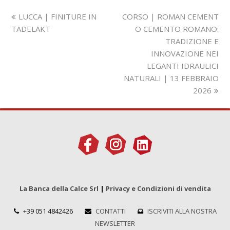
Slide
visualizza
LUCCA | FINITURE IN
CORSO | ROMAN CEMENT
precedente:
articolo:
TADELAKT
O CEMENTO ROMANO:
TRADIZIONE E
INNOVAZIONE NEI
LEGANTI IDRAULICI
NATURALI | 13 FEBBRAIO
2026
La Banca della Calce Srl
|
Privacy e Condizioni di vendita
+39 051 4842426
CONTATTI
ISCRIVITI ALLA NOSTRA
NEWSLETTER