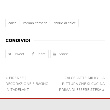
calce
roman cement
storie di calce
CONDIVIDI
Tweet
Share
Share
Slide
visualizza
FIRENZE |
CALCELATTE MILKY: LA
precedente:
articolo:
DECORAZIONE E BAGNO
PITTURA CHE SI CUCINA
IN TADELAKT
PRIMA DI ESSERE STESA