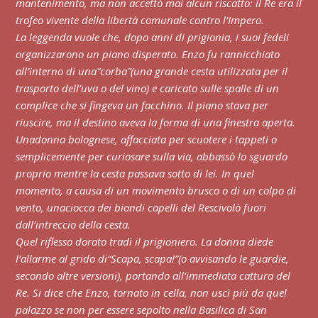
mantenimento, ma non accettò mai alcun riscatto: il Re era il
trofeo vivente della libertà comunale contro l’Impero.
La leggenda vuole che, dopo anni di prigionia, i suoi fedeli
organizzarono un piano disperato. Enzo fu rannicchiato
all’interno di una
“corba”
(una grande cesta utilizzata per il
trasporto dell’uva o del vino) e caric
ato s
ulle spalle di un
complice che si fingeva un facchino.
Il piano stava per
riuscire, ma il destino aveva la forma di una finestra aperta.
Una
donna bolognese, affacciata per scuotere i tappeti o
semplicemente per curiosare sulla via, abbassò lo sguardo
proprio mentre la cesta passava sotto di lei. In quel
momento, a causa di un movimento brusco o di un colpo di
vento, una
ciocca dei biondi capelli del Re
scivolò fuori
dall’intreccio della cesta.
Quel riflesso dorato tradì il prigioniero. La donna diede
l’allarme al grido di
“Scapa, scapa!”
(o avvisando le guardie,
secondo altre versioni), portando all’immediata cattura del
Re. Si dice che Enzo, tornato in cella, non uscì più da quel
palazzo se non per essere sepolto nella Basilica di San