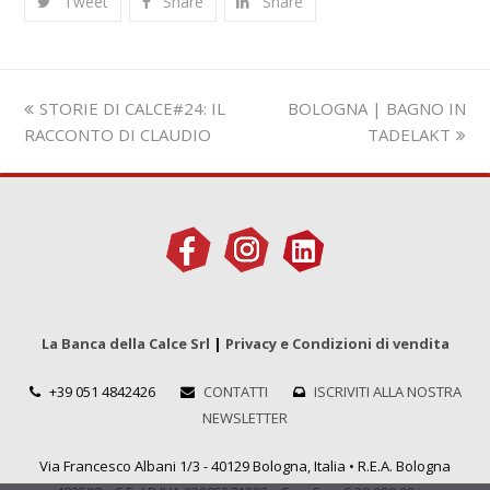
Tweet
Share
Share
Slide
visualizza
STORIE DI CALCE#24: IL
BOLOGNA | BAGNO IN
precedente:
articolo:
RACCONTO DI CLAUDIO
TADELAKT
La Banca della Calce Srl
|
Privacy e Condizioni di vendita
+39 051 4842426
CONTATTI
ISCRIVITI ALLA NOSTRA
NEWSLETTER
Via Francesco Albani 1/3 - 40129 Bologna, Italia • R.E.A. Bologna