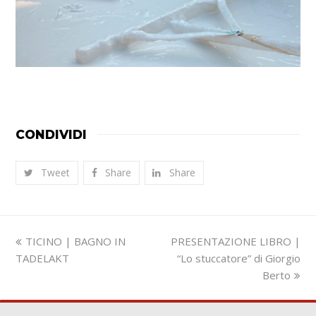
CONDIVIDI
Tweet
Share
Share
Slide
visualizza
TICINO | BAGNO IN
PRESENTAZIONE LIBRO |
precedente:
articolo:
TADELAKT
“Lo stuccatore” di Giorgio
Berto