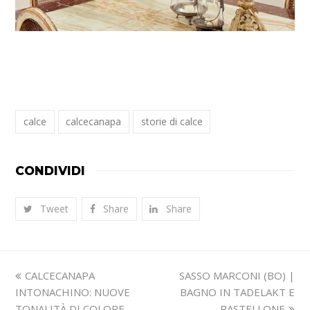
calce
calcecanapa
storie di calce
CONDIVIDI
Tweet
Share
Share
Slide
visualizza
CALCECANAPA
SASSO MARCONI (BO) |
precedente:
articolo:
INTONACHINO: NUOVE
BAGNO IN TADELAKT E
TONALITÀ DI COLORE
PASTELLONE