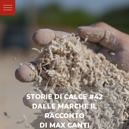
STORIE DI CALCE #42
DALLE MARCHE IL
RACCONTO
DI MAX CANTI