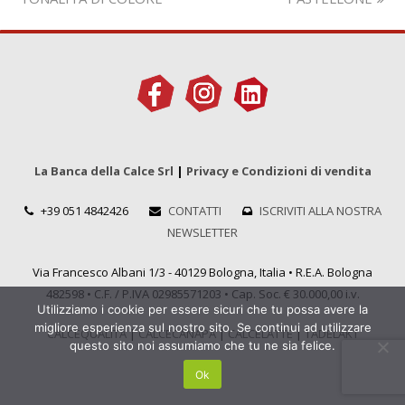
La Banca della Calce Srl
|
Privacy e Condizioni di vendita
+39 051 4842426
CONTATTI
ISCRIVITI ALLA NOSTRA
NEWSLETTER
Via Francesco Albani 1/3 - 40129 Bologna, Italia • R.E.A. Bologna
482598 • C.F. / P.IVA 02985571203 • Cap. Soc. € 30.000,00 i.v.
Utilizziamo i cookie per essere sicuri che tu possa avere la
migliore esperienza sul nostro sito. Se continui ad utilizzare
CALCEQUALITÀ
|
CALCECANAPA
|
CALCELATTE
|
TADELAKT
questo sito noi assumiamo che tu ne sia felice.
Ok