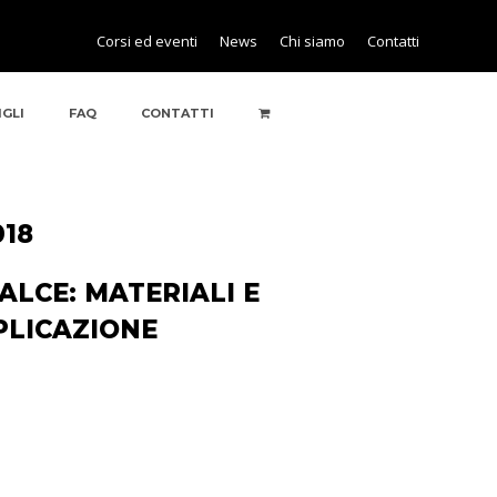
Corsi ed eventi
News
Chi siamo
Contatti
IGLI
FAQ
CONTATTI
018
ALCE: MATERIALI E
PLICAZIONE