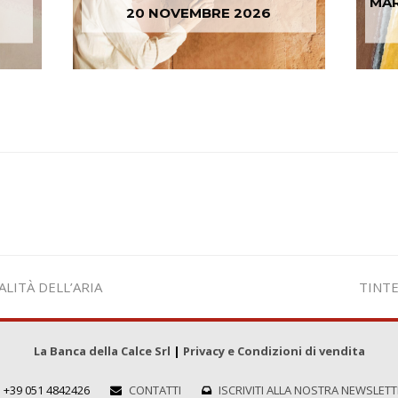
MAR
20 NOVEMBRE 2026
visual
ALITÀ DELL’ARIA
TINTE
artico
La Banca della Calce Srl
|
Privacy e Condizioni di vendita
+39 051 4842426
CONTATTI
ISCRIVITI ALLA NOSTRA NEWSLET