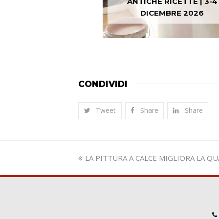
ANTICHE RICETTE | 3-4
DICEMBRE 2026
CONDIVIDI
Tweet
Share
Share
Slide
LA PITTURA A CALCE MIGLIORA LA QU
precedente: