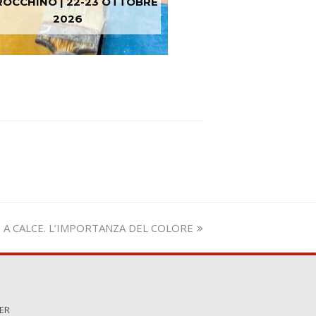
OCCHINO | 22-23 OTTOBRE
2026
izza
 A CALCE. L’IMPORTANZA DEL COLORE
lo:
TER