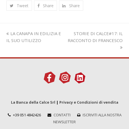
Tweet
Share
Share
Slide
visualizza
LA CANAPA IN EDILIZIA E
STORIE DI CALCE#17: IL
precedente:
articolo:
IL SUO UTILIZZO
RACCONTO DI FRANCESCO
La Banca della Calce Srl
|
Privacy e Condizioni di vendita
+39 051 4842426
CONTATTI
ISCRIVITI ALLA NOSTRA
NEWSLETTER