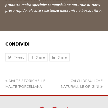
prodotto molto speciale: composizione naturale al 100%,
presa rapida, elevata resistenza meccanica e basso ritiro.
CONDIVIDI
Tweet
Share
Share
Slide
visualizza
MALTE STORICHE: LE
CALCI IDRAULICHE
precedente:
articolo:
MALTE ‘PORCELLANA’
NATURALI. LE ORIGINI