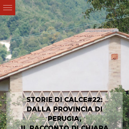
STORIE DI CALCE#22:
DALLA PROVINCIA DI
PERUGIA,
IL RACCONTO DI CHIARA