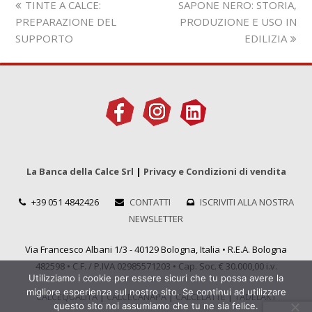
Slide
visualizza
TINTE A CALCE:
SAPONE NERO: STORIA,
precedente:
articolo:
PREPARAZIONE DEL
PRODUZIONE E USO IN
SUPPORTO
EDILIZIA
La Banca della Calce Srl
|
Privacy e Condizioni di vendita
+39 051 4842426
CONTATTI
ISCRIVITI ALLA NOSTRA
NEWSLETTER
Via Francesco Albani 1/3 - 40129 Bologna, Italia • R.E.A. Bologna
482598 • C.F. / P.IVA 02985571203 • Cap. Soc. € 30.000,00 i.v.
Utilizziamo i cookie per essere sicuri che tu possa avere la
migliore esperienza sul nostro sito. Se continui ad utilizzare
CALCEQUALITÀ
|
CALCECANAPA
|
CALCELATTE
|
TADELAKT
questo sito noi assumiamo che tu ne sia felice.