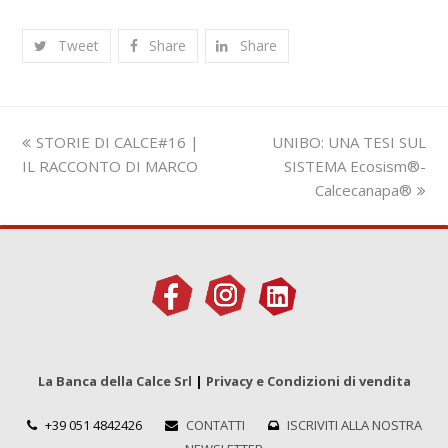
Tweet
Share
Share
Slide
visualizza
STORIE DI CALCE#16 |
UNIBO: UNA TESI SUL
precedente:
articolo:
IL RACCONTO DI MARCO
SISTEMA Ecosism®-
Calcecanapa®
La Banca della Calce Srl
|
Privacy e Condizioni di vendita
+39 051 4842426
CONTATTI
ISCRIVITI ALLA NOSTRA