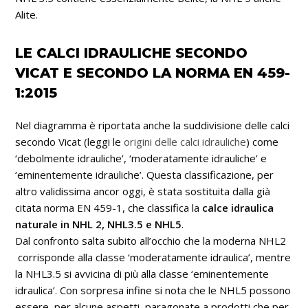
Alite.
LE CALCI IDRAULICHE SECONDO
VICAT E SECONDO LA NORMA EN 459-
1:2015
Nel diagramma è riportata anche la suddivisione delle calci
secondo Vicat (leggi le
origini delle calci idrauliche
) come
‘debolmente idrauliche’, ‘moderatamente idrauliche’ e
‘eminentemente idrauliche’. Questa classificazione, per
altro validissima ancor oggi, è stata sostituita dalla già
citata norma EN 459-1, che classifica la
calce idraulica
naturale in NHL 2, NHL3.5 e NHL5
.
Dal confronto salta subito all’occhio che la moderna NHL2
corrisponde alla classe ‘moderatamente idraulica’, mentre
la NHL3.5 si avvicina di più alla classe ‘eminentemente
idraulica’. Con sorpresa infine si nota che le NHL5 possono
essere, per alcune aspetti, paragonate a prodotti che per