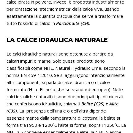
calce idrata in polvere, invece, è prodotta industrialmente
per idratazione ‘stechiometrica’ della calce viva, usando
esattamente la quantità d’acqua che serve a trasformare
tutto l’ossido di calcio in
Portlandite (CH).
LA CALCE IDRAULICA NATURALE
Le calci idrauliche naturali sono ottenute a partire da
calcari impuri o marne. Solo questi prodotti sono
classificabili come NHL, Natural Hydraulic Lime, secondo la
norma EN 459-1:2010. Se si aggiungono intenzionalmente
altri componenti, si parla di calce idraulica o di calce
formulata (HL e FL nello stesso standard europeo). Nelle
calci idrauliche naturali ci sono due principali tipi di minerali
che conferiscono idraulicità, chiamati
Belite (C2S) e Alite
(C3S).
La presenza dell’una e o dell’altra dipende
essenzialmente dalla temperatura di cottura: la belite si
forma tra i 950 e 1200ºC l’alite si forma sopra i 1250ºC, La
NHL 3.5 contiene essenzialmente Belite, la NHL 5 anche