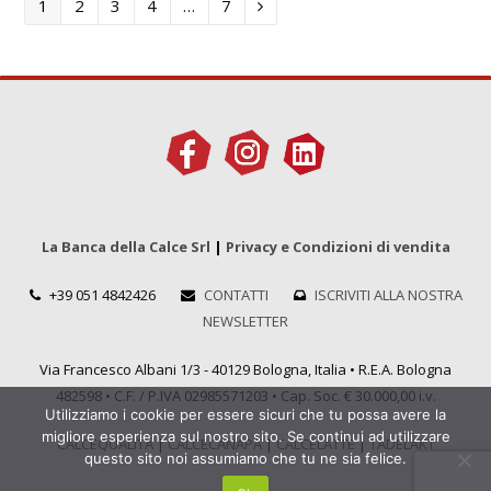
Titoli
Titoli
Titoli
Titoli
Titoli
1
2
3
4
…
7
Successivo/Precedente
La Banca della Calce Srl
|
Privacy e Condizioni di vendita
+39 051 4842426
CONTATTI
ISCRIVITI ALLA NOSTRA
NEWSLETTER
Via Francesco Albani 1/3 - 40129 Bologna, Italia • R.E.A. Bologna
482598 • C.F. / P.IVA 02985571203 • Cap. Soc. € 30.000,00 i.v.
Utilizziamo i cookie per essere sicuri che tu possa avere la
migliore esperienza sul nostro sito. Se continui ad utilizzare
CALCEQUALITÀ
|
CALCECANAPA
|
CALCELATTE
|
TADELAKT
questo sito noi assumiamo che tu ne sia felice.