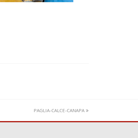
visualizza
PAGLIA-CALCE-CANAPA
articolo: