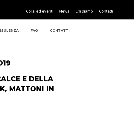
Corsi ed eventi
News
Chi siamo
Contatti
NSULENZA
FAQ
CONTATTI
019
ALCE E DELLA
K, MATTONI IN