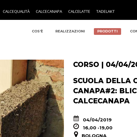
CALCEQUALITÀ
CALCECANAPA
CALCELATTE
TADELAKT
COS’È
REALIZZAZIONI
PRODOTTI
CO
CORSO | 04/04/2
SCUOLA DELLA C
CANAPA#2: BLIC
CALCECANAPA
04/04/2019
16,00 -19,00
BOLOGNA