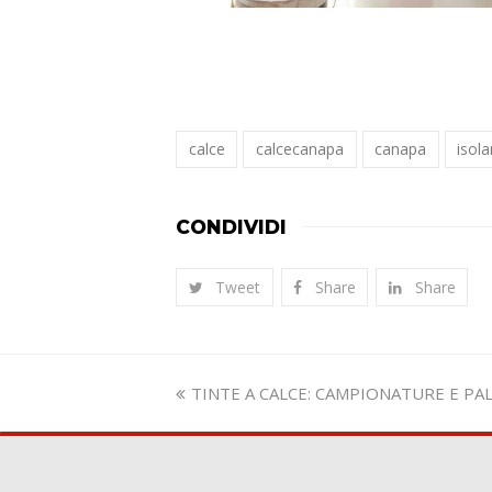
calce
calcecanapa
canapa
isol
CONDIVIDI
Tweet
Share
Share
Slide
TINTE A CALCE: CAMPIONATURE E PA
precedente: