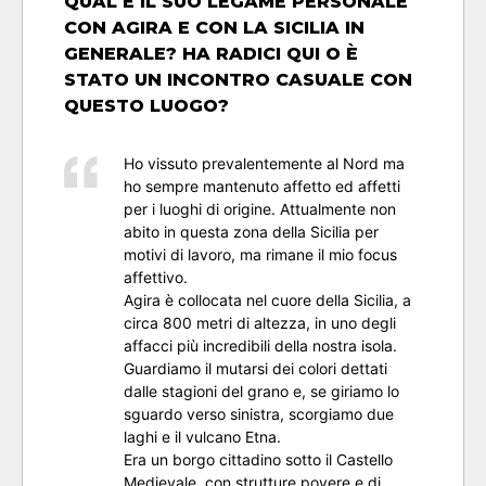
QUAL È IL SUO LEGAME PERSONALE
CON AGIRA E CON LA SICILIA IN
GENERALE? HA RADICI QUI O È
STATO UN INCONTRO CASUALE CON
QUESTO LUOGO?
Ho vissuto prevalentemente al Nord ma
ho sempre mantenuto affetto ed affetti
per i luoghi di origine. Attualmente non
abito in questa zona della Sicilia per
motivi di lavoro, ma rimane il mio focus
affettivo.
Agira è collocata nel cuore della Sicilia, a
circa 800 metri di altezza, in uno degli
affacci più incredibili della nostra isola.
Guardiamo il mutarsi dei colori dettati
dalle stagioni del grano e, se giriamo lo
sguardo verso sinistra, scorgiamo due
laghi e il vulcano Etna.
Era un borgo cittadino sotto il Castello
Medievale, con strutture povere e di