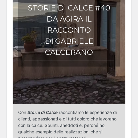
STORIE DI CALCE #40
DA AGIRA IL
RACCONTO
DI GABRIELE
CALCERANO
Con
Storie di Calce
raccontiamo le esperienze di
clienti, appassionati e di tutti coloro che lavorano
con la calce. Spunti, aneddoti e, perché no,
qualche esempio delle realizzazioni che si