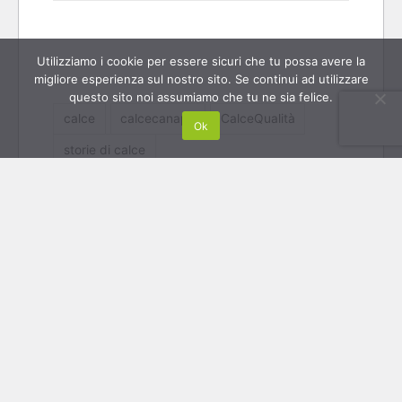
Utilizziamo i cookie per essere sicuri che tu possa avere la
migliore esperienza sul nostro sito. Se continui ad utilizzare
questo sito noi assumiamo che tu ne sia felice.
calce
calcecanapa
CalceQualità
Ok
storie di calce
CONDIVIDI
Tweet
Share
Share
Slide
visualizza
MARINA DI
RISO E CALCE
precedente:
articolo:
PIETRASANTA |
SPENTA: LA RICETTA
BAGNI IN TADELAKT
SEGRETA DELLA