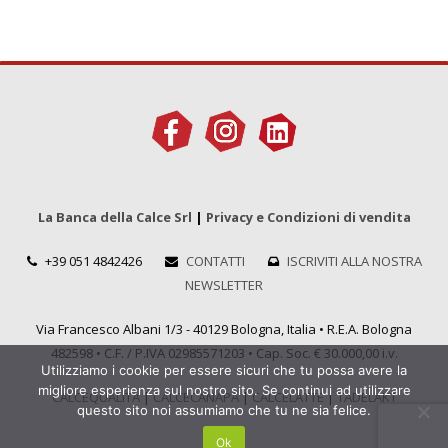
La Banca della Calce Srl
|
Privacy e Condizioni di vendita
+39 051 4842426
CONTATTI
ISCRIVITI ALLA NOSTRA
NEWSLETTER
Via Francesco Albani 1/3 - 40129 Bologna, Italia • R.E.A. Bologna
482598 • C.F. / P.IVA 02985571203 • Cap. Soc. € 30.000,00 i.v.
Utilizziamo i cookie per essere sicuri che tu possa avere la
migliore esperienza sul nostro sito. Se continui ad utilizzare
CALCEQUALITÀ
|
CALCECANAPA
|
CALCELATTE
|
TADELAKT
questo sito noi assumiamo che tu ne sia felice.
Ok