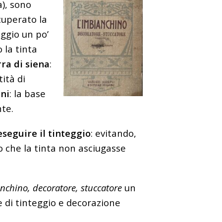
a), sono
cuperato la
ggio un po’
 la tinta
rra di siena
:
ità di
ni
: la base
nte.
seguire il tinteggio
: evitando,
o che la tinta non asciugasse
nchino, decoratore, stuccatore
un
e di tinteggio e decorazione