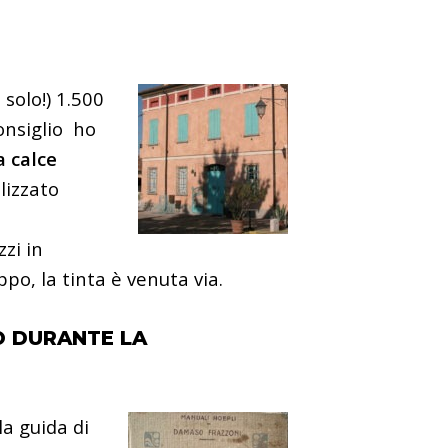
 solo!) 1.500
onsiglio ho
a calce
lizzato
zi in
po, la tinta è venuta via.
 DURANTE LA
la guida di