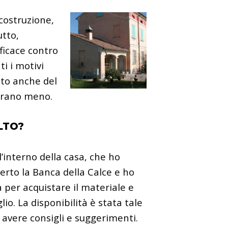
 costruzione,
utto,
fficace contro
i i motivi
nto anche del
durano meno.
LTO?
l’interno della casa, che ho
erto la Banca della Calce e ho
 per acquistare il materiale e
io. La disponibilità è stata tale
r avere consigli e suggerimenti.