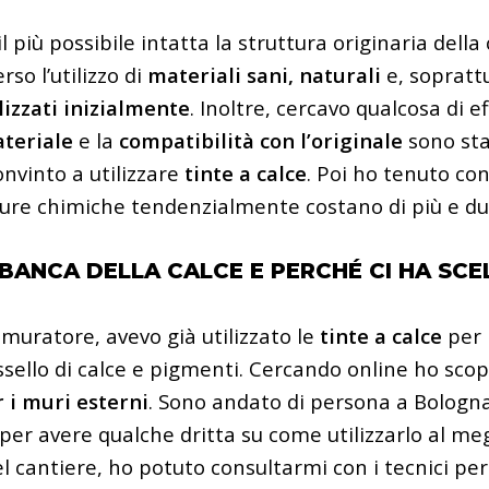
 più possibile intatta la struttura originaria della
rso l’utilizzo di
materiali sani, naturali
e, sopratt
lizzati inizialmente
. Inoltre, cercavo qualcosa di e
ateriale
e la
compatibilità con l’originale
sono stat
nvinto a utilizzare
tinte a calce
. Poi ho tenuto co
itture chimiche tendenzialmente costano di più e 
BANCA DELLA CALCE E PERCHÉ CI HA SCE
 muratore, avevo già utilizzato le
tinte a calce
per 
ssello di calce e pigmenti. Cercando online ho scop
 i muri esterni
. Sono andato di persona a Bologna
er avere qualche dritta su come utilizzarlo al megl
el cantiere, ho potuto consultarmi con i tecnici pe