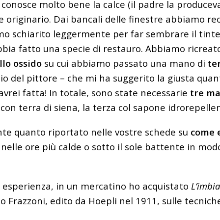
 conosce molto bene la calce (il padre la producev
ore originario. Dai bancali delle finestre abbiamo
re
mo schiarito leggermente per far sembrare il tinte
bbia fatto una specie di restauro. Abbiamo ricreato
llo ossido
su cui abbiamo passato una mano di
te
io del pittore – che mi ha suggerito la giusta quant
avrei fatta! In totale, sono state necessarie
tre ma
 con terra di siena, la terza col sapone idrorepelle
te quanto riportato nelle vostre schede su
come e
nelle ore più calde o sotto il sole battente in mod
 esperienza, in un mercatino ho acquistato
L’imbia
 Frazzoni, edito da Hoepli nel 1911, sulle tecnich