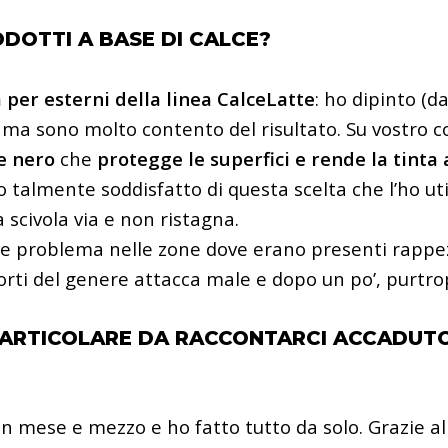
ODOTTI A BASE DI CALCE?
a per esterni della linea CalceLatte
: ho dipinto (da
 ma sono molto contento del risultato. Su vostro c
e nero
che
protegge le superfici e rende la tinta 
o talmente soddisfatto di questa scelta che l’ho uti
 scivola via e non ristagna.
he problema nelle zone dove erano presenti rappez
rti del genere attacca male e dopo un po’, purtrop
ARTICOLARE DA RACCONTARCI ACCADUTO
 un mese e mezzo e ho fatto tutto da solo. Grazie al