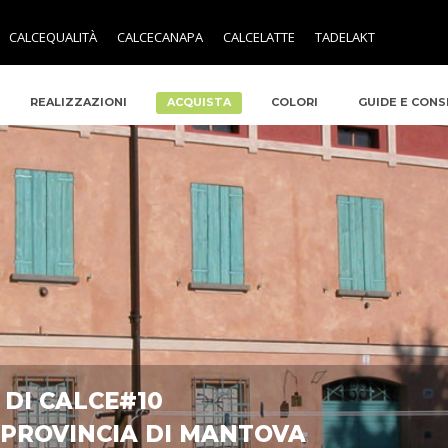
CALCEQUALITÀ
CALCECANAPA
CALCELATTE
TADELAKT
REALIZZAZIONI
ACQUISTA
COLORI
GUIDE E CONS
 DI CALCE#10
PROVINCIA DI MANTOVA