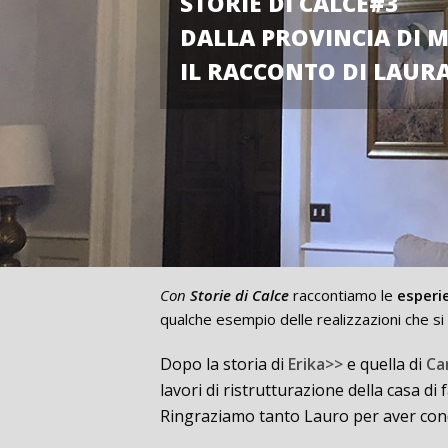
STORIE DI CALCE#3
DALLA PROVINCIA DI 
IL RACCONTO DI LAUR
Con
Storie di Calce
raccontiamo le
esperie
qualche esempio delle realizzazioni che si 
Dopo la storia di
Erika>>
e quella di
Ca
lavori di ristrutturazione della casa d
Ringraziamo tanto Lauro per aver cond