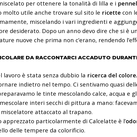
scelato per ottenere la tonalità di lilla e i
pennell
o molto utile anche trovare sul sito le
ricette
con l
mamente, miscelando i vari ingredienti e
aggiunge
ore desiderato. Dopo un anno devo dire che si è un p
ture nuove che prima non c’erano, rendendo l’effet
ICOLARE DA RACCONTARCI ACCADUTO DURANTE
l lavoro è stata senza dubbio la
ricerca del colore
rnare indietro nel tempo. Ci sentivamo quasi del
eparavamo le tinte mescolando calce, acqua e gli a
 mescolare interi secchi di pittura a mano: facevamo
 miscelatore attaccato al trapano.
o apprezzato particolarmente di Calcelatte è l’
odo
llo delle tempere da colorificio.