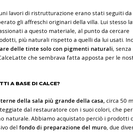
cuni lavori di ristrutturazione erano stati seguiti da
ato gli affreschi originari della villa. Lui stesso l
assionati a questo materiale, al punto da cercare
i, più naturali rispetto a quelli da lui usati. Inol
are delle tinte solo con pigmenti
naturali
, senza
CalceLatte
che sembrava fatta apposta per le nos
TI A BASE DI CALCE?
nterne della sala più grande della casa,
circa 50 m
teggiate dal restauratore con i suoi colori, che p
no naturale. Abbiamo acquistato perciò i
prodotti d
ivo del
fondo di preparazione del muro
, due dive