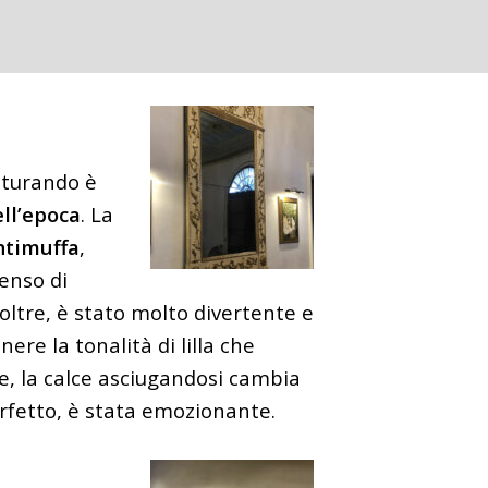
tturando è
ell’epoca
. La
ntimuffa
,
senso di
oltre, è stato molto divertente e
re la tonalità di lilla che
e, la calce asciugandosi cambia
perfetto, è stata emozionante.