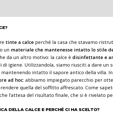
CE?
are
tinte a calce
perché l
a casa che stavamo ristru
mo un
materiale che mantenesse intatto lo stile d
he da un altro motivo: la calce è
disinfettante e a
li di igiene. Utilizzandola, siamo riusciti a dare un 
 mantenendo intatto il sapore antico della villa. In
lore ad hoc
: abbiamo impiegato parecchio per ottene
rendere quella del soffitto affrescato. Come sapet
he l’attesa del risultato finale, che si è rivelato 
A DELLA CALCE E PERCHÉ CI HA SCELTO?