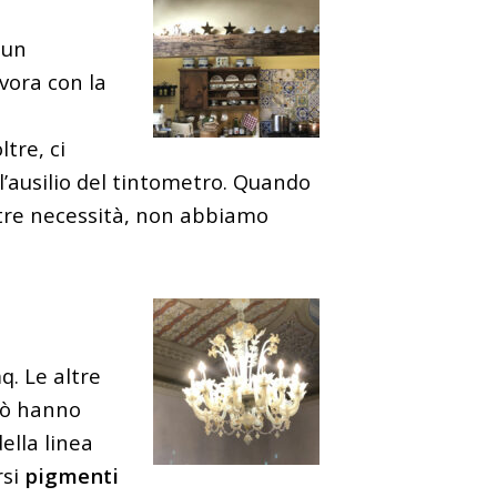
 un
avora con la
tre, ci
 l’ausilio del tintometro. Quando
tre necessità, non abbiamo
q. Le altre
erò hanno
ella linea
rsi
pigmenti