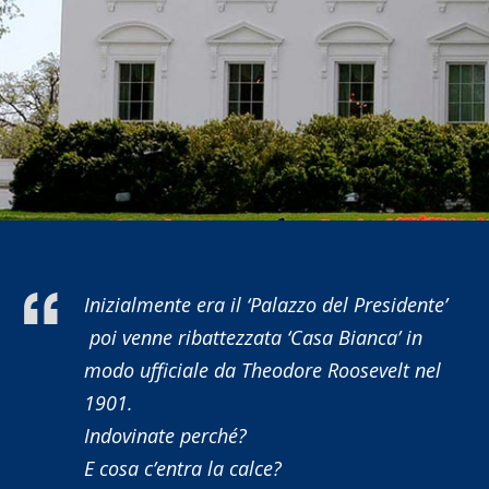
Inizialmente era il ‘Palazzo del Presidente’
poi venne ribattezzata ‘Casa Bianca’ in
modo ufficiale da Theodore Roosevelt nel
1901.
Indovinate perché?
E cosa c’entra la calce?