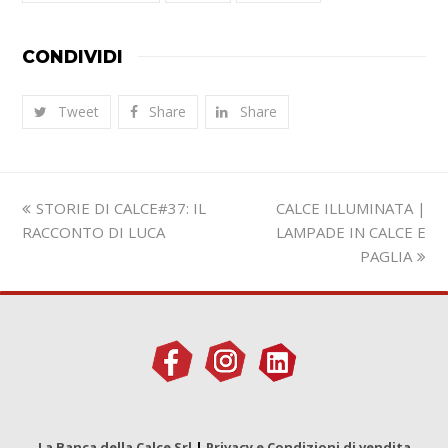
CONDIVIDI
Tweet
Share
Share
Slide
visualizza
STORIE DI CALCE#37: IL
CALCE ILLUMINATA |
precedente:
articolo:
RACCONTO DI LUCA
LAMPADE IN CALCE E
PAGLIA
La Banca della Calce Srl
|
Privacy e Condizioni di vendita