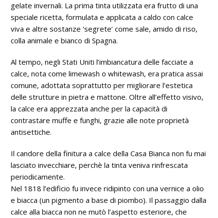
gelate invernali. La prima tinta utilizzata era frutto di una
speciale ricetta, formulata e applicata a caldo con calce
viva e altre sostanze ‘segrete’ come sale, amido di riso,
colla animale e bianco di Spagna.
Al tempo, negli Stati Uniti l’imbiancatura delle facciate a
calce, nota come limewash o whitewash, era pratica assai
comune, adottata soprattutto per migliorare l’estetica
delle strutture in pietra e mattone. Oltre all’effetto visivo,
la calce era apprezzata anche per la capacità di
contrastare muffe e funghi, grazie alle note proprietà
antisettiche.
Il candore della finitura a calce della Casa Bianca non fu mai
lasciato invecchiare, perchè la tinta veniva rinfrescata
periodicamente.
Nel 1818 l’edificio fu invece ridipinto con una vernice a olio
e biacca (un pigmento a base di piombo). Il passaggio dalla
calce alla biacca non ne mutò l’aspetto esteriore, che