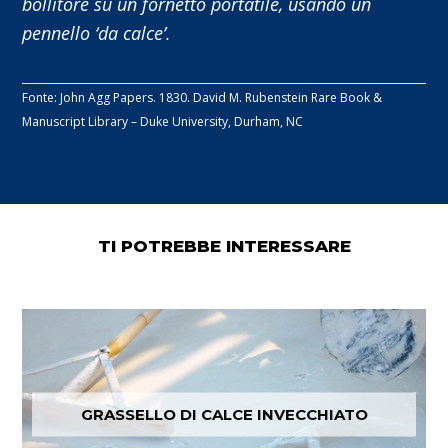
bollitore su un fornetto portatile, usando un
pennello ‘da calce’.
Fonte: John Agg Papers. 1830. David M. Rubenstein Rare Book &
Manuscript Library – Duke University, Durham, NC
TI POTREBBE INTERESSARE
GRASSELLO DI CALCE INVECCHIATO