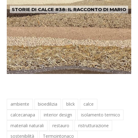
STORIE DI CALCE #38: IL RACCONTO DI MARIO
ambiente
bioedilizia
blick
calce
calcecanapa
interior design
isolamento termico
materiali naturali
restauro
ristrutturazione
sostenibilità
Termointonaco