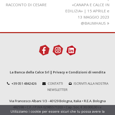
precedente:
articolo:
RACCONTO DI CESARE
«CANAPA E CALCE IN
EDILIZIA» | 15 APRILE e
13 MAGGIO 2023
@BAUMHAUS
La Banca della Calce Srl
|
Privacy e Condizioni di vendita
+39 051 4842426
CONTATTI
ISCRIVITI ALLA NOSTRA
NEWSLETTER
Via Francesco Albani 1/3 - 40129 Bologna, Italia • R.E.A. Bologna
482598 • C.F. / P.IVA 02985571203 • Cap. Soc. € 30.000,00 i.v.
Utilizziamo i cookie per essere sicuri che tu possa avere la