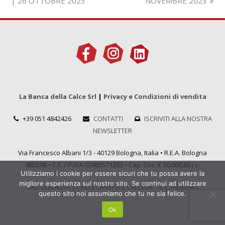
| 26 OTTOBRE 2023
NOVEMBRE 2023
La Banca della Calce Srl
|
Privacy e Condizioni di vendita
+39 051 4842426
CONTATTI
ISCRIVITI ALLA NOSTRA
NEWSLETTER
Via Francesco Albani 1/3 - 40129 Bologna, Italia • R.E.A. Bologna
482598 • C.F. / P.IVA 02985571203 • Cap. Soc. € 30.000,00 i.v.
Utilizziamo i cookie per essere sicuri che tu possa avere la
migliore esperienza sul nostro sito. Se continui ad utilizzare
CALCEQUALITÀ
|
CALCECANAPA
|
CALCELATTE
|
TADELAKT
questo sito noi assumiamo che tu ne sia felice.
Ok