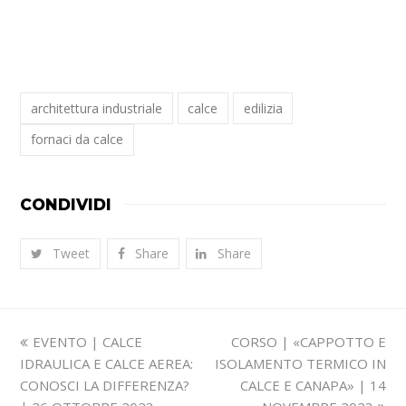
architettura industriale
calce
edilizia
fornaci da calce
CONDIVIDI
Tweet
Share
Share
Slide
visualizza
EVENTO | CALCE
CORSO | «CAPPOTTO E
precedente:
articolo:
IDRAULICA E CALCE AEREA:
ISOLAMENTO TERMICO IN
CONOSCI LA DIFFERENZA?
CALCE E CANAPA» | 14