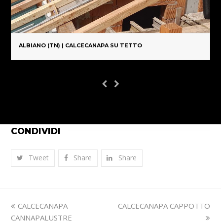
ALBIANO (TN) | CALCECANAPA SU TETTO
CONDIVIDI
Tweet
Share
Share
Slide
visualizza
CALCECANAPA
CALCECANAPA CAPPOTTO
precedente:
articolo:
CANNAPALUSTRE