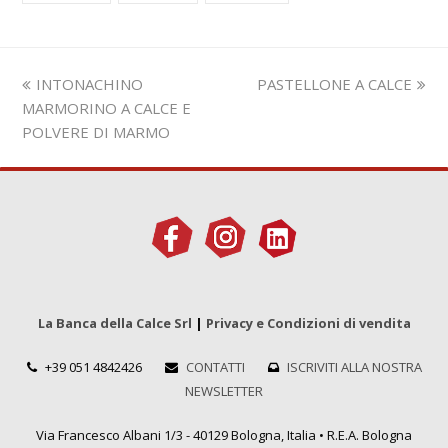
Slide
visualizza
INTONACHINO
PASTELLONE A CALCE
precedente:
articolo:
MARMORINO A CALCE E
POLVERE DI MARMO
La Banca della Calce Srl
|
Privacy e Condizioni di vendita
+39 051 4842426
CONTATTI
ISCRIVITI ALLA NOSTRA
NEWSLETTER
Via Francesco Albani 1/3 - 40129 Bologna, Italia • R.E.A. Bologna