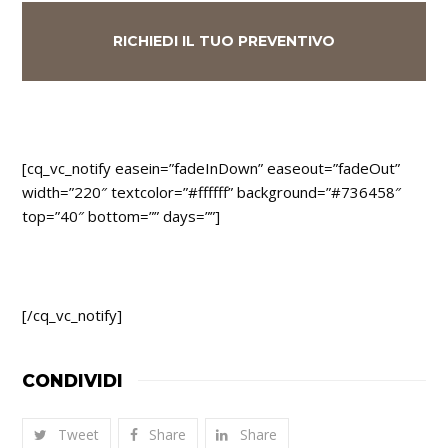
RICHIEDI IL TUO PREVENTIVO
[cq_vc_notify easein=”fadeInDown” easeout=”fadeOut”
width=”220″ textcolor=”#ffffff” background=”#736458″
top=”40″ bottom=”” days=””]
ALTRI PRODOTTI CALCEQUALITÀ
[/cq_vc_notify]
CONDIVIDI
Tweet
Share
Share