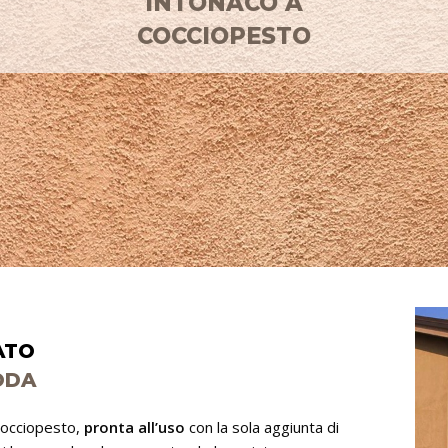
INTONACO A
COCCIOPESTO
ATO
ODA
 cocciopesto,
pronta all’uso
con la sola aggiunta di