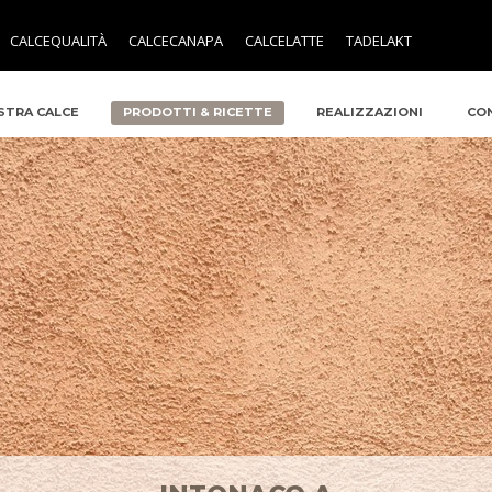
CALCEQUALITÀ
CALCECANAPA
CALCELATTE
TADELAKT
STRA CALCE
PRODOTTI & RICETTE
REALIZZAZIONI
CO