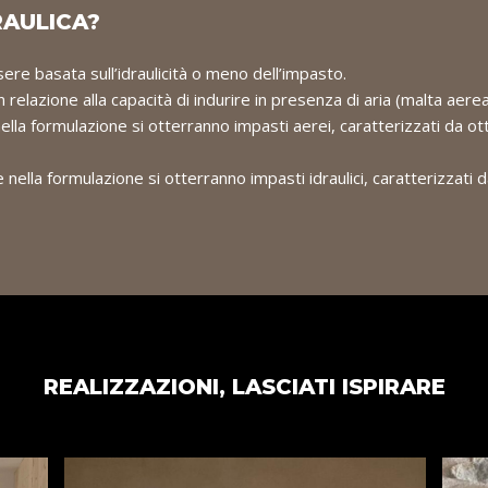
RAULICA?
ere basata sull’idraulicità o meno dell’impasto.
in relazione alla capacità di indurire in presenza di aria (malta aere
lla formulazione si otterranno impasti aerei, caratterizzati da ot
nella formulazione si otterranno impasti idraulici, caratterizzati
REALIZZAZIONI, LASCIATI ISPIRARE