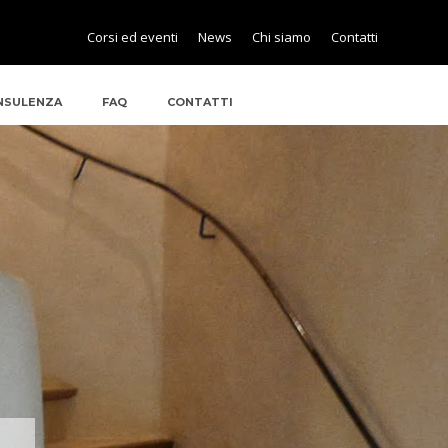
Corsi ed eventi
News
Chi siamo
Contatti
NSULENZA
FAQ
CONTATTI