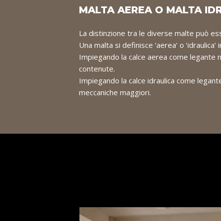
MALTA AEREA O MALTA ID
La distinzione tra le diverse malte può ess
Una malta si definisce ‘aerea’ o ‘idraulica’ 
Impiegando la calce aerea come legante ne
contenute.
Impiegando la calce idraulica come legante 
meccaniche maggiori.