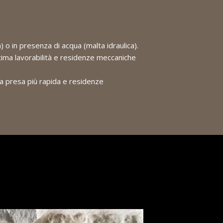
a) o in presenza di acqua (malta idraulica).
tima lavorabilità e residenze meccaniche
 da presa più rapida e residenze