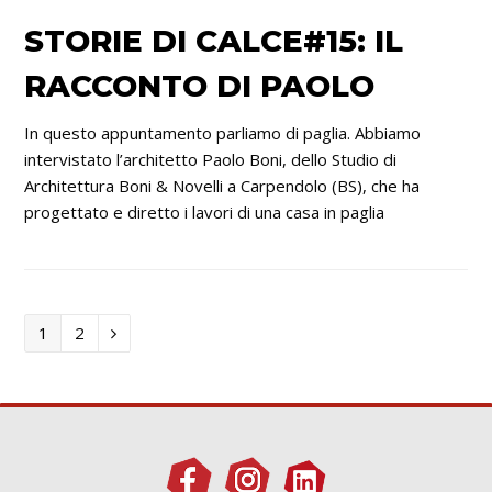
STORIE DI CALCE#15: IL
RACCONTO DI PAOLO
In questo appuntamento parliamo di paglia. Abbiamo
intervistato l’architetto Paolo Boni, dello Studio di
Architettura Boni & Novelli a Carpendolo (BS), che ha
progettato e diretto i lavori di una casa in paglia
Titoli
Titoli
1
2
Successivo/Precedente