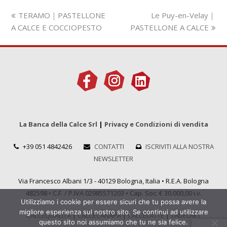
Slide
visualizza
TERAMO｜PASTELLONE
Le Puy-en-Velay｜
precedente:
articolo:
A CALCE E COCCIOPESTO
PASTELLONE A CALCE
La Banca della Calce Srl
|
Privacy e Condizioni di vendita
+39 051 4842426
CONTATTI
ISCRIVITI ALLA NOSTRA
NEWSLETTER
Via Francesco Albani 1/3 - 40129 Bologna, Italia • R.E.A. Bologna
482598 • C.F. / P.IVA 02985571203 • Cap. Soc. € 30.000,00 i.v.
Utilizziamo i cookie per essere sicuri che tu possa avere la
migliore esperienza sul nostro sito. Se continui ad utilizzare
CALCEQUALITÀ
|
CALCECANAPA
|
CALCELATTE
|
TADELAKT
questo sito noi assumiamo che tu ne sia felice.