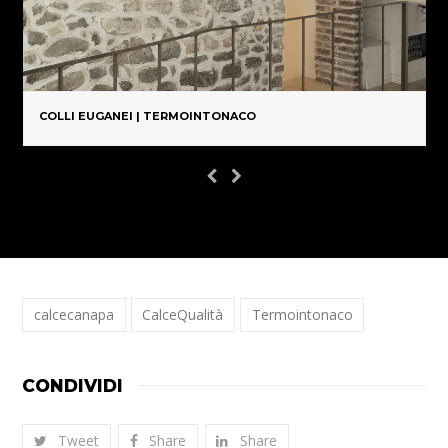
COLLI EUGANEI | TERMOINTONACO
calcecanapa
CalceQualità
Termointonaco
CONDIVIDI
Tweet
Share
Share