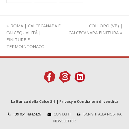
Slide
visualizza
ROMA | CALCECANAPA E
COLLORO (VB) |
precedente:
articolo:
CALCEQUALITÁ |
CALCECANAPA FINITURA
FINITURE E
TERMOINTONACO
La Banca della Calce Srl
|
Privacy e Condizioni di vendita
+39 051 4842426
CONTATTI
ISCRIVITI ALLA NOSTRA
NEWSLETTER