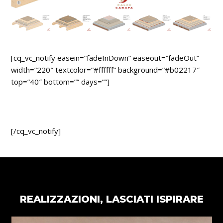
[cq_vc_notify easein=”fadeInDown” easeout=”fadeOut”
width=”220″ textcolor=”#ffffff” background=”#b02217″
top=”40″ bottom=”” days=””]
TORNA AI PRODOTTI CALCECANAPA
[/cq_vc_notify]
REALIZZAZIONI, LASCIATI ISPIRARE