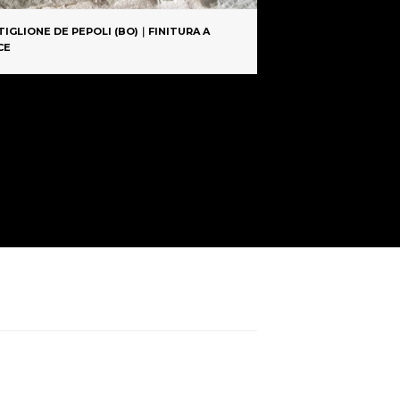
TIGLIONE DE PEPOLI (BO)｜FINITURA A
CE
PROVINCIA DI PERUG