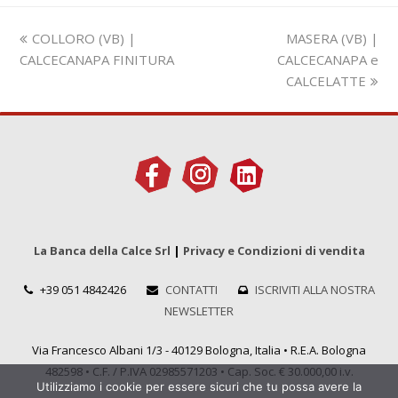
Slide
visualizza
COLLORO (VB) |
MASERA (VB) |
precedente:
articolo:
CALCECANAPA FINITURA
CALCECANAPA e
CALCELATTE
La Banca della Calce Srl
|
Privacy e Condizioni di vendita
+39 051 4842426
CONTATTI
ISCRIVITI ALLA NOSTRA
NEWSLETTER
Via Francesco Albani 1/3 - 40129 Bologna, Italia • R.E.A. Bologna
482598 • C.F. / P.IVA 02985571203 • Cap. Soc. € 30.000,00 i.v.
Utilizziamo i cookie per essere sicuri che tu possa avere la