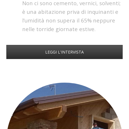
Non ci sono cemento, vernici, solventi;
è una abitazione priva di inquinanti e
l’umidità non supera il 65% neppure
nelle torride giornate estive.
LEGGI L'INTERVISTA