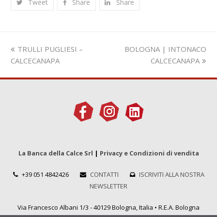
Tweet
Share
Share
Slide
visualizza
TRULLI PUGLIESI –
BOLOGNA | INTONACO
precedente:
articolo:
CALCECANAPA
CALCECANAPA
La Banca della Calce Srl
|
Privacy e Condizioni di vendita
+39 051 4842426
CONTATTI
ISCRIVITI ALLA NOSTRA
NEWSLETTER
Via Francesco Albani 1/3 - 40129 Bologna, Italia • R.E.A. Bologna