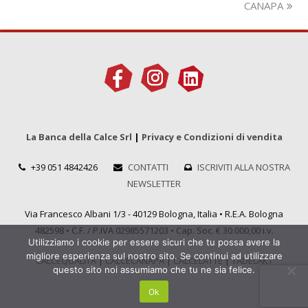
CANAPA
La Banca della Calce Srl
|
Privacy e Condizioni di vendita
+39 051 4842426
CONTATTI
ISCRIVITI ALLA NOSTRA
NEWSLETTER
Via Francesco Albani 1/3 - 40129 Bologna, Italia • R.E.A. Bologna
482598 • C.F. / P.IVA 02985571203 • Cap. Soc. € 30.000,00 i.v.
Utilizziamo i cookie per essere sicuri che tu possa avere la
migliore esperienza sul nostro sito. Se continui ad utilizzare
CALCEQUALITÀ
|
CALCECANAPA
|
CALCELATTE
|
TADELAKT
questo sito noi assumiamo che tu ne sia felice.
Ok