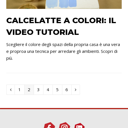
CALCELATTE A COLORI: IL
VIDEO TUTORIAL
Scegliere il colore degli spazi della propria casa è una vera
e proproa una tecnica per arredare gli ambienti. Scopri di
più.
Titoli
Titoli
Titoli
Titoli
Titoli
Titoli
1
2
3
4
5
6
Prossimo/precedente
Successivo/Precedente