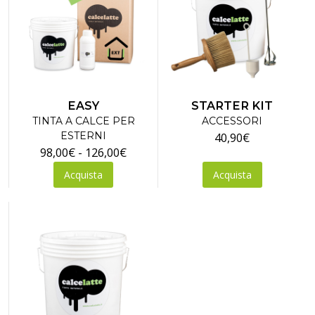
EASY
STARTER KIT
TINTA A CALCE PER
ACCESSORI
ESTERNI
40,90
€
Fascia
98,00
€
-
126,00
€
Questo
di
Acquista
Acquista
prodotto
prezzo:
ha
da
più
98,00€
varianti.
a
Le
126,00€
opzioni
possono
essere