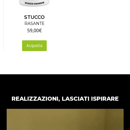
scelte
nella
pagina
STUCCO
del
RASANTE
59,00
€
prodotto
Acquista
REALIZZAZIONI, LASCIATI ISPIRARE