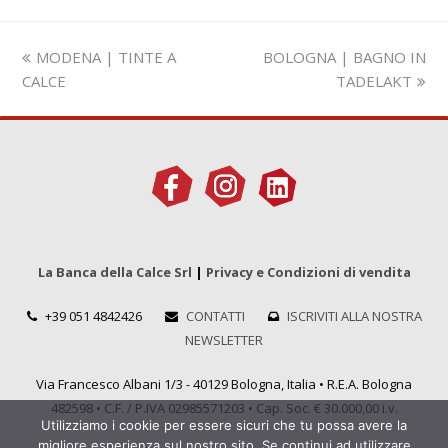
Slide
visualizza
MODENA | TINTE A
BOLOGNA | BAGNO IN
precedente:
articolo:
CALCE
TADELAKT
La Banca della Calce Srl
|
Privacy e Condizioni di vendita
+39 051 4842426
CONTATTI
ISCRIVITI ALLA NOSTRA
NEWSLETTER
Via Francesco Albani 1/3 - 40129 Bologna, Italia • R.E.A. Bologna
482598 • C.F. / P.IVA 02985571203 • Cap. Soc. € 30.000,00 i.v.
Utilizziamo i cookie per essere sicuri che tu possa avere la
migliore esperienza sul nostro sito. Se continui ad utilizzare