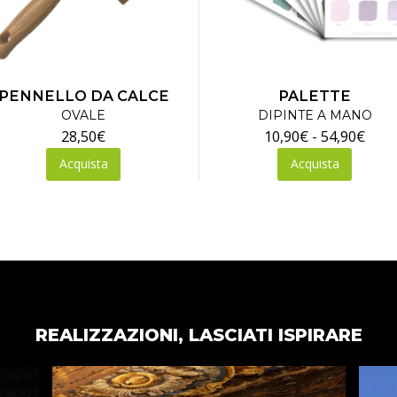
PENNELLO DA CALCE
PALETTE
OVALE
DIPINTE A MANO
Fasc
28,50
€
10,90
€
-
54,90
€
Quest
di
Acquista
Acquista
prodot
prez
ha
da
più
10,9
varianti
a
Le
54,9
opzioni
posson
essere
REALIZZAZIONI, LASCIATI ISPIRARE
scelte
nella
pagina