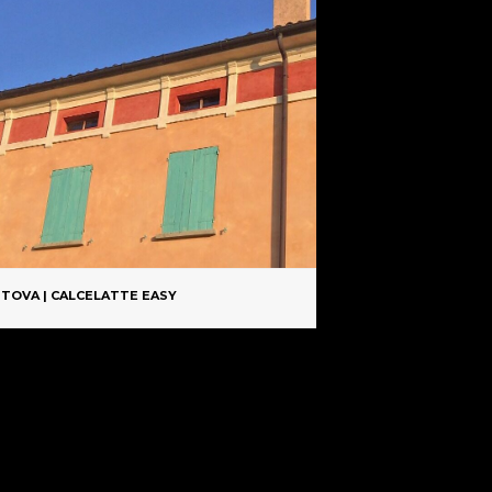
del
to
prodotto
TOVA | CALCELATTE EASY
CALCELATTE BIANCO