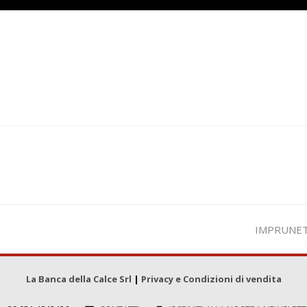
visualizza
IMPRUNETA
articolo:
La Banca della Calce Srl
|
Privacy e Condizioni di vendita