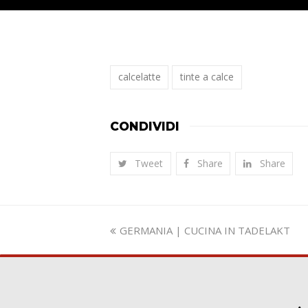
calcelatte
tinte a calce
CONDIVIDI
Tweet
Share
Share
Slide
GERMANIA | CUCINA IN TADELAKT
precedente: