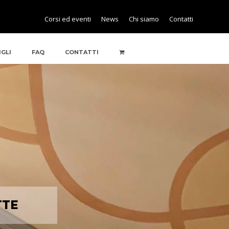
Corsi ed eventi
News
Chi siamo
Contatti
IGLI
FAQ
CONTATTI
TTE