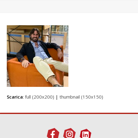
Scarica
:
full (200x200)
|
thumbnail (150x150)