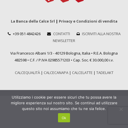
La Banca della Calce Srl
|
Privacy e Condizioni di vendita
+39 051 4842426
CONTATTI
ISCRIVITI ALLA NOSTRA
NEWSLETTER
Via Francesco Albani 1/3 - 40129 Bologna, Italia • R.E.A. Bologna
482598 • C.F. / P.IVA 02985571203 • Cap. Soc. € 30.000,00 i.v.
CALCEQUALITÀ
|
CALCECANAPA
|
CALCELATTE
|
TADELAKT
Utilizziamo i cookie per essere sicuri che tu possa avere la
migliore esperienza sul nostro sito. Se continui ad utilizzare
questo sito noi assumiamo che tu ne sia felice.
Ok