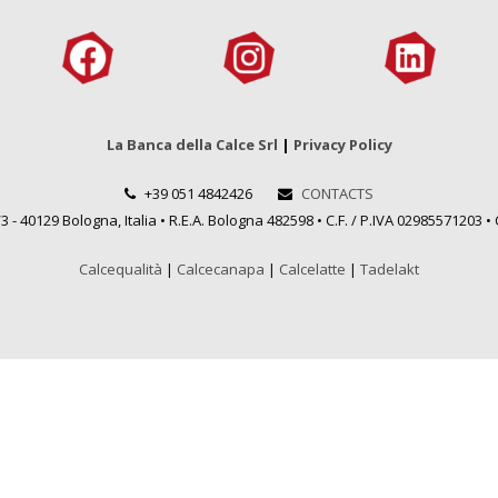
La Banca della Calce Srl
|
Privacy Policy
+39 051 4842426
CONTACTS
 - 40129 Bologna, Italia • R.E.A. Bologna 482598 • C.F. / P.IVA 02985571203 • C
Calcequalità
|
Calcecanapa
|
Calcelatte
|
Tadelakt