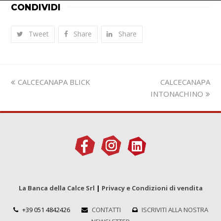
CONDIVIDI
Tweet
Share
Share
Slide
visualizza
CALCECANAPA BLICK
CALCECANAPA
precedente:
articolo:
INTONACHINO
La Banca della Calce Srl
|
Privacy e Condizioni di vendita
+39 051 4842426
CONTATTI
ISCRIVITI ALLA NOSTRA