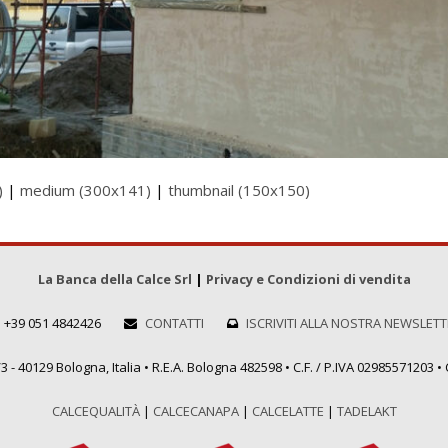
)
|
medium (300x141)
|
thumbnail (150x150)
La Banca della Calce Srl
|
Privacy e Condizioni di vendita
+39 051 4842426
CONTATTI
ISCRIVITI ALLA NOSTRA NEWSLET
 - 40129 Bologna, Italia • R.E.A. Bologna 482598 • C.F. / P.IVA 02985571203 • C
CALCEQUALITÀ
|
CALCECANAPA
|
CALCELATTE
|
TADELAKT