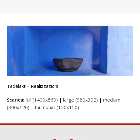
Tadelakt – Realizzazioni
Scarica
:
full (1400x560)
|
large (980x392)
|
medium
(300x120)
|
thumbnail (150x150)