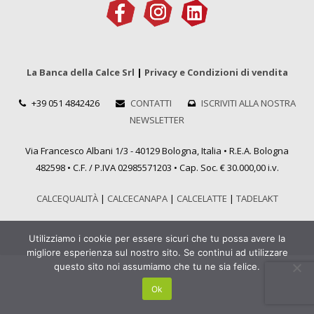
La Banca della Calce Srl
|
Privacy e Condizioni di vendita
+39 051 4842426
CONTATTI
ISCRIVITI ALLA NOSTRA
NEWSLETTER
Via Francesco Albani 1/3 - 40129 Bologna, Italia • R.E.A. Bologna
482598 • C.F. / P.IVA 02985571203 • Cap. Soc. € 30.000,00 i.v.
CALCEQUALITÀ
|
CALCECANAPA
|
CALCELATTE
|
TADELAKT
Utilizziamo i cookie per essere sicuri che tu possa avere la
migliore esperienza sul nostro sito. Se continui ad utilizzare
questo sito noi assumiamo che tu ne sia felice.
Ok