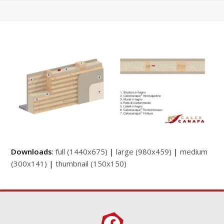
Downloads
:
full (1440x675)
|
large (980x459)
|
medium
(300x141)
|
thumbnail (150x150)