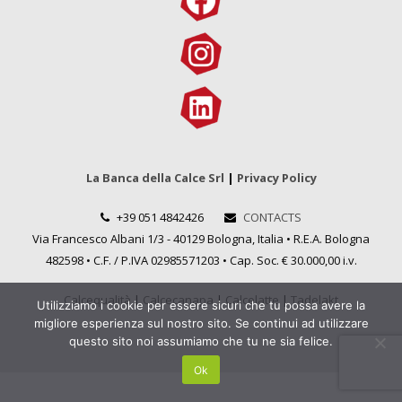
La Banca della Calce Srl
|
Privacy Policy
+39 051 4842426
CONTACTS
Via Francesco Albani 1/3 - 40129 Bologna, Italia • R.E.A. Bologna
482598 • C.F. / P.IVA 02985571203 • Cap. Soc. € 30.000,00 i.v.
Calcequalità
|
Calcecanapa
|
Calcelatte
|
Tadelakt
Utilizziamo i cookie per essere sicuri che tu possa avere la
migliore esperienza sul nostro sito. Se continui ad utilizzare
questo sito noi assumiamo che tu ne sia felice.
Ok