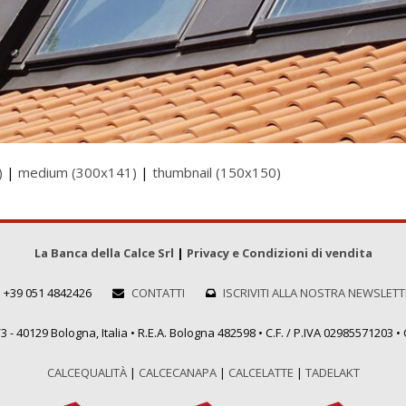
)
|
medium (300x141)
|
thumbnail (150x150)
La Banca della Calce Srl
|
Privacy e Condizioni di vendita
+39 051 4842426
CONTATTI
ISCRIVITI ALLA NOSTRA NEWSLET
 - 40129 Bologna, Italia • R.E.A. Bologna 482598 • C.F. / P.IVA 02985571203 • C
CALCEQUALITÀ
|
CALCECANAPA
|
CALCELATTE
|
TADELAKT