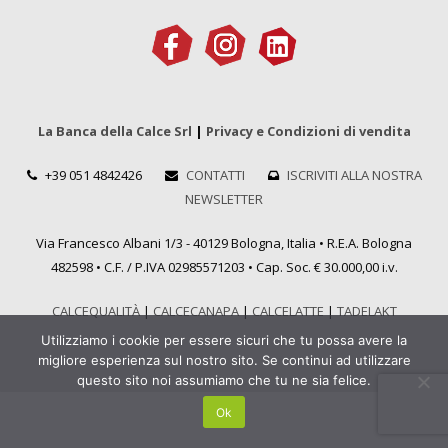
La Banca della Calce Srl
|
Privacy e Condizioni di vendita
+39 051 4842426
CONTATTI
ISCRIVITI ALLA NOSTRA
NEWSLETTER
Via Francesco Albani 1/3 - 40129 Bologna, Italia • R.E.A. Bologna
482598 • C.F. / P.IVA 02985571203 • Cap. Soc. € 30.000,00 i.v.
CALCEQUALITÀ
|
CALCECANAPA
|
CALCELATTE
|
TADELAKT
Utilizziamo i cookie per essere sicuri che tu possa avere la
migliore esperienza sul nostro sito. Se continui ad utilizzare
questo sito noi assumiamo che tu ne sia felice.
Ok