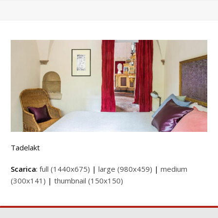
Tadelakt
Scarica
:
full (1440x675)
|
large (980x459)
|
medium
(300x141)
|
thumbnail (150x150)