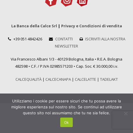
La Banca della Calce Srl
|
Privacy e Condizioni di vendita
+39 051 4842426
CONTATTI
ISCRIVITI ALLA NOSTRA
NEWSLETTER
Via Francesco Albani 1/3 - 40129 Bologna, Italia • R.E.A. Bologna
482598 • C.F. / P.IVA 02985571203 • Cap. Soc. € 30.000,00 i.v.
CALCEQUALITÀ
|
CALCECANAPA
|
CALCELATTE
|
TADELAKT
Utilizziamo i cookie per essere sicuri che tu possa avere la
migliore esperienza sul nostro sito. Se continui ad utilizzare
questo sito noi assumiamo che tu ne sia felice.
Ok