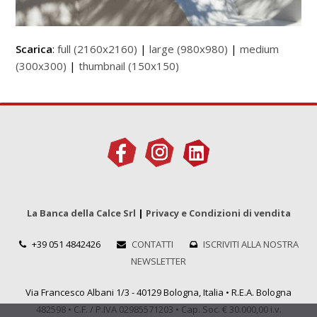
Scarica
:
full (2160x2160)
|
large (980x980)
|
medium
(300x300)
|
thumbnail (150x150)
La Banca della Calce Srl
|
Privacy e Condizioni di vendita
+39 051 4842426
CONTATTI
ISCRIVITI ALLA NOSTRA
NEWSLETTER
Via Francesco Albani 1/3 - 40129 Bologna, Italia • R.E.A. Bologna
482598 • C.F. / P.IVA 02985571203 • Cap. Soc. € 30.000,00 i.v.