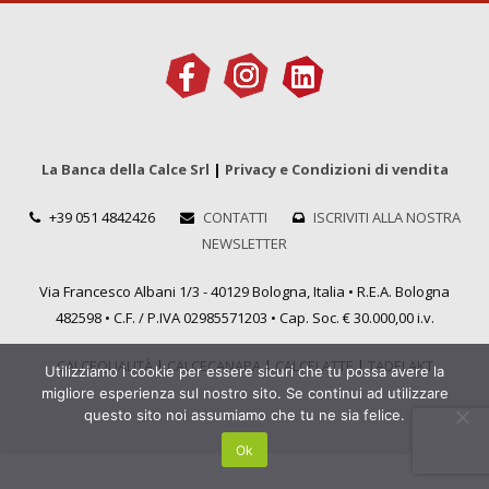
La Banca della Calce Srl
|
Privacy e Condizioni di vendita
+39 051 4842426
CONTATTI
ISCRIVITI ALLA NOSTRA
NEWSLETTER
Via Francesco Albani 1/3 - 40129 Bologna, Italia • R.E.A. Bologna
482598 • C.F. / P.IVA 02985571203 • Cap. Soc. € 30.000,00 i.v.
CALCEQUALITÀ
|
CALCECANAPA
|
CALCELATTE
|
TADELAKT
Utilizziamo i cookie per essere sicuri che tu possa avere la
migliore esperienza sul nostro sito. Se continui ad utilizzare
questo sito noi assumiamo che tu ne sia felice.
Ok