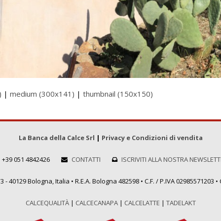
)
|
medium (300x141)
|
thumbnail (150x150)
La Banca della Calce Srl
|
Privacy e Condizioni di vendita
+39 051 4842426
CONTATTI
ISCRIVITI ALLA NOSTRA NEWSLET
 - 40129 Bologna, Italia • R.E.A. Bologna 482598 • C.F. / P.IVA 02985571203 • C
CALCEQUALITÀ
|
CALCECANAPA
|
CALCELATTE
|
TADELAKT